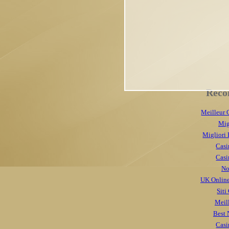
Reco
Meilleur 
Mig
Migliori
Casi
Casi
No
UK Online
Siti
Meil
Best 
Casi