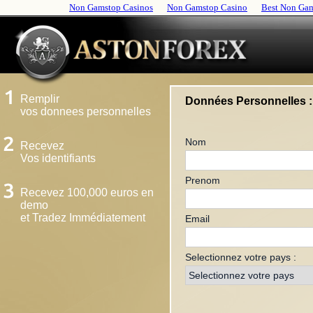
Non Gamstop Casinos
Non Gamstop Casino
Best Non Gam
Remplir
Données Personnelles :
vos donnees personnelles
Nom
Recevez
Vos identifiants
Prenom
Recevez 100,000 euros en
demo
et Tradez Immédiatement
Email
Selectionnez votre pays :