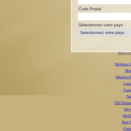
.Code Postal
.Selectionnez votre pays :
Reco
Meilleur 
Mig
Migliori
Casi
Casi
No
UK Online
Siti
Meil
Best 
Casi