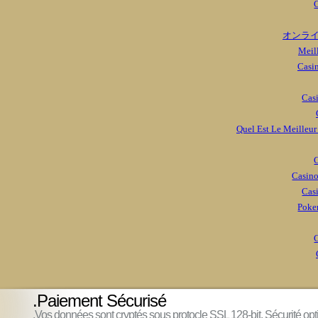
オンライ
Meil
Casi
Cas
Quel Est Le Meilleur
Casino
Cas
Poker
.Paiement Sécurisé
.Vos données sont cryptés sous protocle SSL 128-bit. Sécurité opt