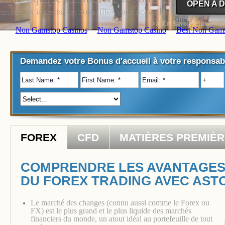
OPEN A 
Demandez votre Bonus d'accueil à votre responsab
FOREX
CFD
MATIÈRES PREMIÈ
COMPRENDRE LES AVANTAGE
DU FOREX TRADING AVEC AS
Le marché des changes (connu aussi comme le Forex ou
FX) est le plus grand et le plus liquide des marchés
financiers du monde, un atout idéal au portefeuille de tout