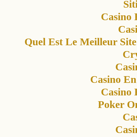
Si
Casino 
Cas
Quel Est Le Meilleur Sit
Cr
Casi
Casino En
Casino 
Poker On
Ca
Casi