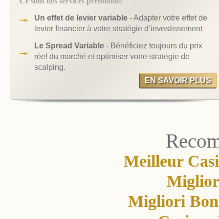
Ce sont des services premiums:
Un effet de levier variable
- Adapter votre effet de
levier financier à votre stratégie d’investissement
Le Spread Variable
- Bénéficiez toujours du prix
réel du marché et optimiser votre stratégie de
scalping.
EN SAVOIR PLUS
Recom
Meilleur Cas
Miglior
Migliori Bo