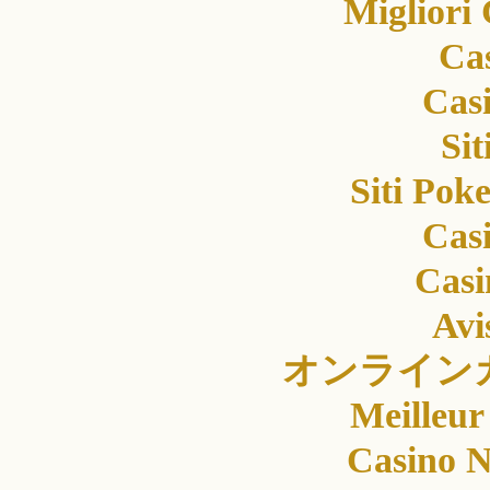
Migliori
Ca
Cas
Si
Siti Pok
Cas
Casi
Avi
オンライン
Meilleur
Casino 