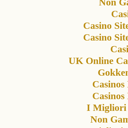
Non Ga
Cas
Casino Si
Casino Si
Cas
UK Online Ca
Gokken
Casinos
Casinos
I Miglior
Non Gam