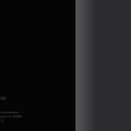
URE
 investisseurs.
e bonus de 2000$.
 71