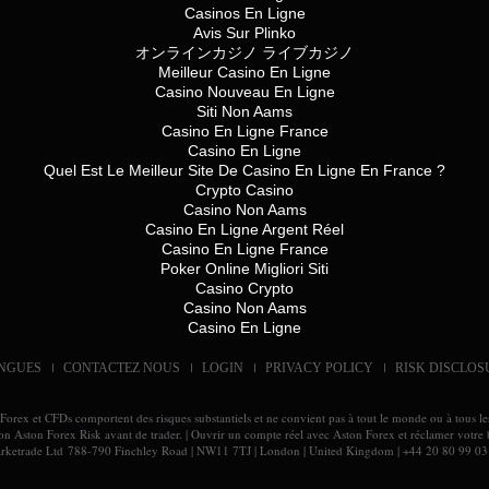
Casinos En Ligne
Avis Sur Plinko
オンラインカジノ ライブカジノ
Meilleur Casino En Ligne
Casino Nouveau En Ligne
Siti Non Aams
Casino En Ligne France
Casino En Ligne
Quel Est Le Meilleur Site De Casino En Ligne En France ?
Crypto Casino
Casino Non Aams
Casino En Ligne Argent Réel
Casino En Ligne France
Poker Online Migliori Siti
Casino Crypto
Casino Non Aams
Casino En Ligne
NGUES
CONTACTEZ NOUS
LOGIN
PRIVACY POLICY
RISK DISCLOS
Forex et CFDs comportent des risques substantiels et ne convient pas à tout le monde ou à tous les
ion Aston Forex Risk avant de trader. | Ouvrir un compte réel avec Aston Forex et réclamer votr
rketrade Ltd 788-790 Finchley Road | NW11 7TJ | London | United Kingdom | +44 20 80 99 03