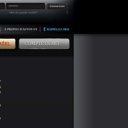
Connexion
Mot de passe oublié?
À PROPOS D'ASTON FX
RAPPELEZ-MOI
RÉEL
COMPTE DÉMO
s
e
s
e