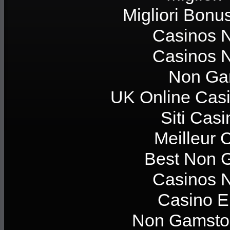
Migliori Bon
Casinos 
Casinos 
Non Ga
UK Online Cas
Siti Casi
Meilleur 
Best Non 
Casinos 
Casino E
Non Gamstop